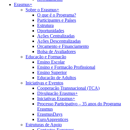
Erasmus+
Sobre o Erasmus+
O que é o Programa?
Participantes e Países
Estrutura
Oportunidades
Ações Centralizadas
Ações Descentralizadas
Orçamento e Financiamento
Bolsa de Avaliadores
Educação e Formação
Ensino Escolar
Ensino e Formação Profissional
Ensino Superior
Educação de Adultos
Iniciativas e Eventos
Cooperação Transnacional (TCA)
Divulgação Erasmus+
Iniciativas Erasmus+
Processo Participativo – 35 anos do Programa
Erasmus
ErasmusDays
EuroApprentices
Estruturas de Apoio
Contactos Europeus