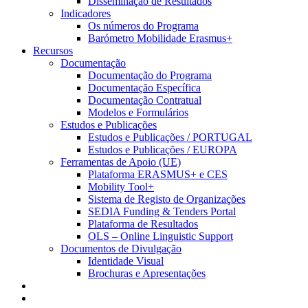
Disseminação de Resultados
Indicadores
Os números do Programa
Barómetro Mobilidade Erasmus+
Recursos
Documentação
Documentação do Programa
Documentação Específica
Documentação Contratual
Modelos e Formulários
Estudos e Publicações
Estudos e Publicações / PORTUGAL
Estudos e Publicações / EUROPA
Ferramentas de Apoio (UE)
Plataforma ERASMUS+ e CES
Mobility Tool+
Sistema de Registo de Organizações
SEDIA Funding & Tenders Portal
Plataforma de Resultados
OLS – Online Linguistic Support
Documentos de Divulgação
Identidade Visual
Brochuras e Apresentações