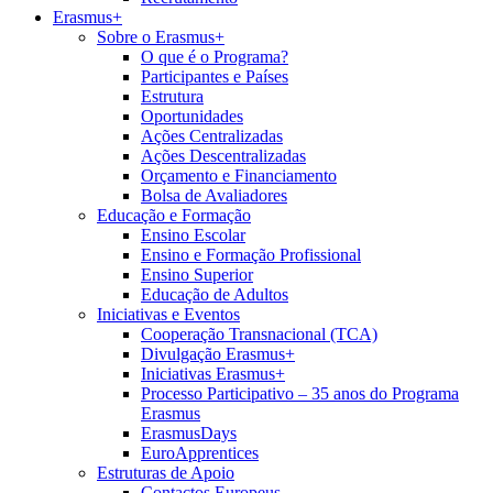
Erasmus+
Sobre o Erasmus+
O que é o Programa?
Participantes e Países
Estrutura
Oportunidades
Ações Centralizadas
Ações Descentralizadas
Orçamento e Financiamento
Bolsa de Avaliadores
Educação e Formação
Ensino Escolar
Ensino e Formação Profissional
Ensino Superior
Educação de Adultos
Iniciativas e Eventos
Cooperação Transnacional (TCA)
Divulgação Erasmus+
Iniciativas Erasmus+
Processo Participativo – 35 anos do Programa
Erasmus
ErasmusDays
EuroApprentices
Estruturas de Apoio
Contactos Europeus