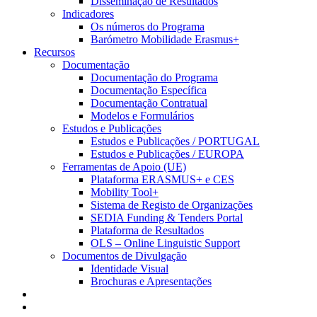
Disseminação de Resultados
Indicadores
Os números do Programa
Barómetro Mobilidade Erasmus+
Recursos
Documentação
Documentação do Programa
Documentação Específica
Documentação Contratual
Modelos e Formulários
Estudos e Publicações
Estudos e Publicações / PORTUGAL
Estudos e Publicações / EUROPA
Ferramentas de Apoio (UE)
Plataforma ERASMUS+ e CES
Mobility Tool+
Sistema de Registo de Organizações
SEDIA Funding & Tenders Portal
Plataforma de Resultados
OLS – Online Linguistic Support
Documentos de Divulgação
Identidade Visual
Brochuras e Apresentações