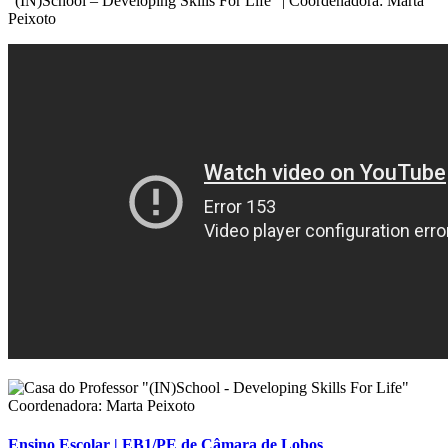
“(IN)School – Developing Skills For Life” | Coordenadora: Marta
Peixoto
Ensino Escolar | EB1/PE de Câmara de Lobos